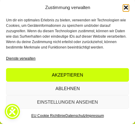
Zustimmung verwalten
Um dir ein optimales Erlebnis zu bieten, verwenden wir Technologien wie
Cookies, um Geräteinformationen zu speichern und/oder darauf
zuzugreifen. Wenn du diesen Technologien zustimmst, können wir Daten
wie das Surfverhalten oder eindeutige IDs auf dieser Website verarbeiten.
Wenn du deine Zustimmung nicht erteilst oder zurückziehst, können
bestimmte Merkmale und Funktionen beeinträchtigt werden.
Dienste verwalten
Smarte Kooperationsberatung für Tech-KMU. Wir machen
AKZEPTIEREN
dein Unternehmen kooperationsfit: Von der Potenzialanalyse
bis zum ersten erfolgreichen Kooperationsabschluss.
ABLEHNEN
L
S
A
i
p
p
EINSTELLUNGEN ANSEHEN
n
o
p
k
t
l
e
i
e
EU Cookie Richtlinie
Datenschutz
Impressum
d
f
i
y
© All Rights Reserved. ScaleCollective ist eine Marke der DigitalStab
n
Unternehmensberatung GmbH