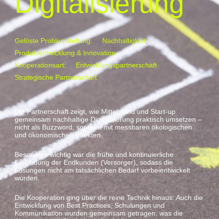
Digitalisierung
Gelöste Problemstellung:
Nachhaltigkeit
,
Produktentwicklung & Innovation
Kooperationsart:
Entwicklungspartnerschaft
,
Strategische Partnerschaft
Die Partnerschaft zeigt, wie Mittelstand und Start-up
gemeinsam nachhaltige Digitalisierung praktisch umsetzen –
nicht als Buzzword, sondern mit messbaren ökologischen
und ökonomischen Effekten.
Besonders wichtig war die frühe und kontinuierliche
Einbindung der Endkunden (Versorger), sodass die
Lösungen nicht am tatsächlichen Bedarf vorbeientwickelt
wurden.
Die Kooperation ging über die reine Technik hinaus: Auch die
Entwicklung von Best Practices, Schulungen und
Kommunikation wurden gemeinsam getragen, was die