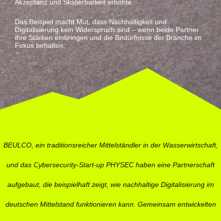
Akzeptanz und Skalierbarkeit erhöhte.
Das Beispiel macht Mut, dass Nachhaltigkeit und
Digitalisierung kein Widerspruch sind – wenn beide Partner
ihre Stärken einbringen und die Bedürfnisse der Branche im
Fokus behalten.
BEULCO, ein traditionsreicher Mittelständler in der Wasserwirtschaft,
und das Cybersecurity-Start-up PHYSEC haben eine Partnerschaft
aufgebaut, die beispielhaft zeigt, wie nachhaltige Digitalisierung im
deutschen Mittelstand funktionieren kann. Gemeinsam entwickelten