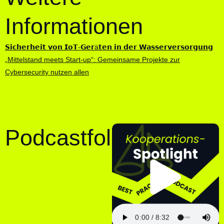
Informationen
𝗦𝗶𝗰𝗵𝗲𝗿𝗵𝗲𝗶𝘁 𝘃𝗼𝗻 𝗜𝗼𝗧-𝗚𝗲𝗿ä𝘁𝗲𝗻 𝗶𝗻 𝗱𝗲𝗿 𝗪𝗮𝘀𝘀𝗲𝗿𝘃𝗲𝗿𝘀𝗼𝗿𝗴𝘂𝗻𝗴
„Mittelstand meets Start-up“: Gemeinsame Projekte zur
Cybersecurity nutzen allen
Pl
Podcastfolge
Vi