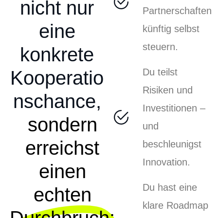
nicht nur
Partnerschaften
eine
künftig selbst
steuern.
konkrete
Du teilst
Kooperatio
Risiken und
nschance,
Investitionen –
sondern
und
erreichst
beschleunigst
Innovation.
einen
Du hast eine
echten
klare Roadmap
Durchbruch: